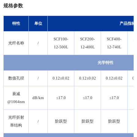
规格参数
特性
单位
产品指标
SCF100-
SCF200-
SCF400-
S
光纤名称
/
12-500L
12-400L
12-740L
2
光学特性
数值孔径
/
0.12±0.02
0.12±0.02
0.12±0.02
0.
衰减
dB/km
≤17.0
≤17.0
≤17.0
@1064nm
光纤折射
/
阶跃型
阶跃型
阶跃型
率结构