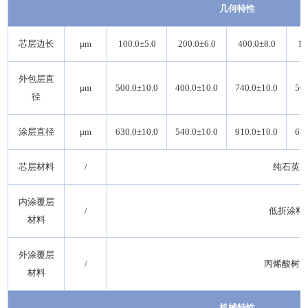
几何特性
芯层边长
μm
100.0±5.0
200.0±6.0
400.0±8.0
10
外包层直
μm
500.0±10.0
400.0±10.0
740.0±10.0
500
径
涂层直径
μm
630.0±10.0
540.0±10.0
910.0±10.0
630
芯层材料
/
纯石英
内涂覆层
/
低折涂料
材料
外涂覆层
/
丙烯酸树
材料
机械特性