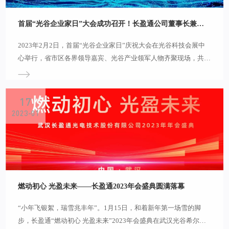
首届“光谷企业家日”大会成功召开！长盈通公司董事长兼总裁皮亚斌荣获“光谷工匠企业家”
2023年‍‍‍2月2日，首届“光谷企业家日”庆祝大会在光谷科技会展中
心举行，省市区各界领导嘉宾、光谷产业领军人物齐聚现场，共话
光谷未来，诠释企业家精神。本次大会以“攀峰汇谷·聚企成城”为
主题，活动现场上演主题影像展、歌舞表演、企业家寄语、颁奖仪
式等精彩内容，以光谷的名义向企业家致敬。令长盈通人感到自豪
17
的是，我们的掌舵人榜上有名!长盈通公司董事长兼总裁皮亚斌先
2023-01
生受邀出席会议并荣获“光谷工匠企业家”。 “敢于冒险，崇尚成
功，鼓励创新，宽容失败”。光谷
燃动初心 光盈未来——长盈通2023年会盛典圆满落幕
“小年飞银絮，瑞雪兆丰年”。1月15日，和着新年第一场雪的脚
步，长盈通“燃动初心 光盈未来”2023年会盛典在武汉光谷希尔顿