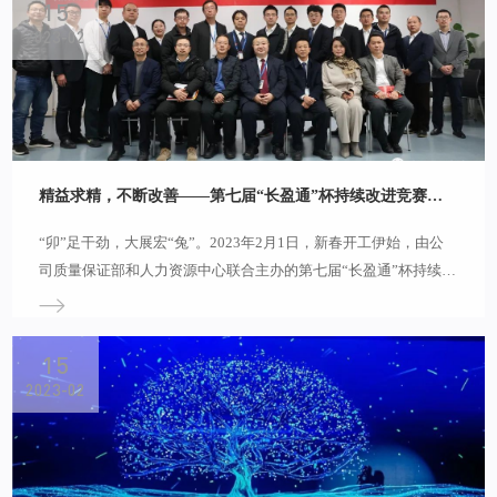
董事长兼总裁皮亚斌先生应邀出席并荣膺武汉企业社会责任研究中
15
心第二批专家。 峰会上，著名经济学家赵凌云教授做了《放眼量
2023-02
风物挂帆济沧海——站在中国式现代化高度理解和把握“确定性”》
的主题演讲;并颁发了“在场·2022年度企业”和“2022武汉履行社会
责任优秀企业”等奖项。在企业社会责任峰会圆桌论坛环节，主持
人就企业家及其精神的历史贡献、关于企
精益求精，不断改善——第七届“长盈通”杯持续改进竞赛圆满落幕
“卯”足干劲，大展宏“兔”。2023年2月1日，新春开工伊始，由公
司质量保证部和人力资源中心联合主办的第七届“长盈通”杯持续改
进竞赛火热开赛。经过前期准备，共有16支参赛团队走上讲台角
逐，分享2022年度持续改进工作的成果，切磋交流“精益求精，不
断改善”的实践经验和心得体会。 各参赛团队在日常工作中不断发
15
现改进点，并就发现问题、分析问题和解决问题拟定详细方案，在
2023-02
实施过程中不断反馈纠偏，最终形成标准化、规范化的输出。现场
讲解精彩，管理工具选择恰当，管理成效明显，充分展示了员工良
好的质量意