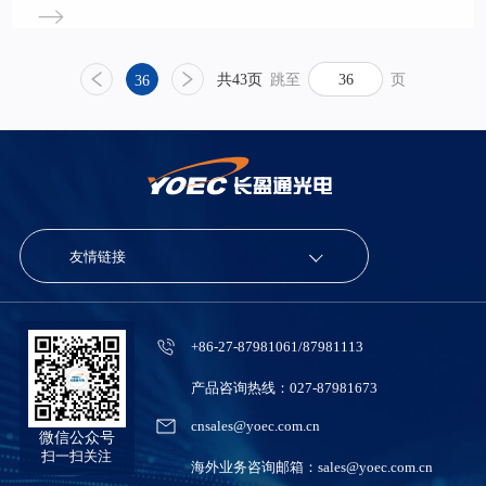
酒店隆重举行，全体员工和各界嘉宾欢聚一堂，共同回首一年来的
奋进与拼搏，共同描绘未来发展的美好蓝图。 长盈通董事长兼总
裁皮亚斌先生发表了新春致辞。皮总总结汇报了在新冠病毒肆虐和
共43页
跳至
页
36
国际形势持续紧张的2022年公司取得的来之不易的业绩成就。回
望过去，是全体长盈通人团结一心自强不息的十二年，在相关方的
鼎力支持下，我们成功登陆上交所科创板，成为全国“光纤环第一
股”，实现了“平台建设”和“工厂化、资本化”的战略目标。2023年
是长盈通的上市元年，公司将在资本助力下，向着第
友情链接
+86-27-87981061/87981113
产品咨询热线：027-87981673
cnsales@yoec.com.cn
微信公众号
扫一扫关注
海外业务咨询邮箱：sales@yoec.com.cn