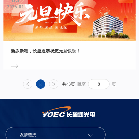
2026-01
新岁新程，长盈通恭祝您元旦快乐！
共43页
跳至
页
8
友情链接